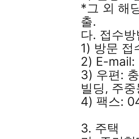
*그 외 해
출.
다. 접수방
1) 방문 접
2) E-mail
3) 우편:
빌딩, 주중동
4) 팩스: 0
3. 주택