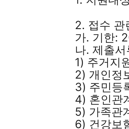
1
2. 접수 관
가. 기한: 
나. 제출서
1) 주거지
2) 개인정
3) 주민
4) 혼인관
5) 가족관
6) 건강