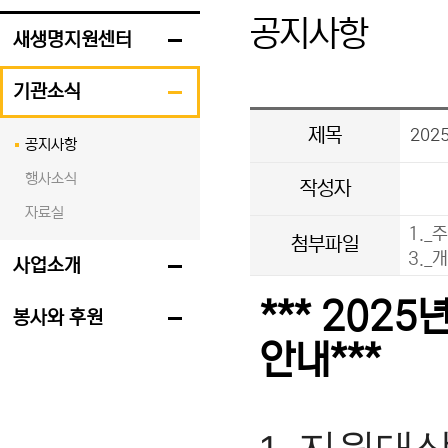
공지사항
새생명지원센터
기관소식
제목
202
공지사항
행사소식
작성자
자료실
1._
첨부파일
3._
사업소개
*** 20
봉사와 후원
안내***
. 지원대